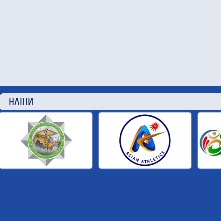
НАШИ П