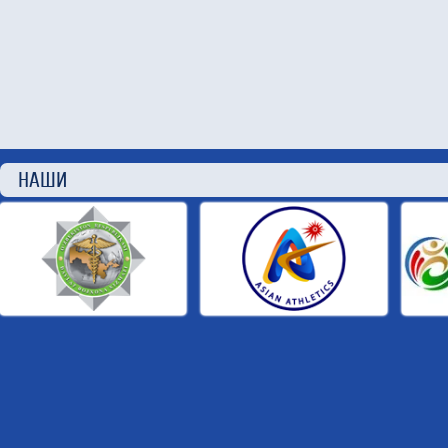
НАШИ П