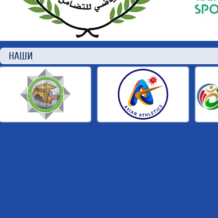
НАШИ П