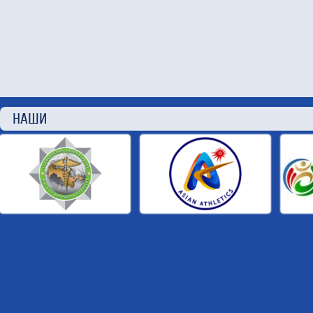
НАШИ П