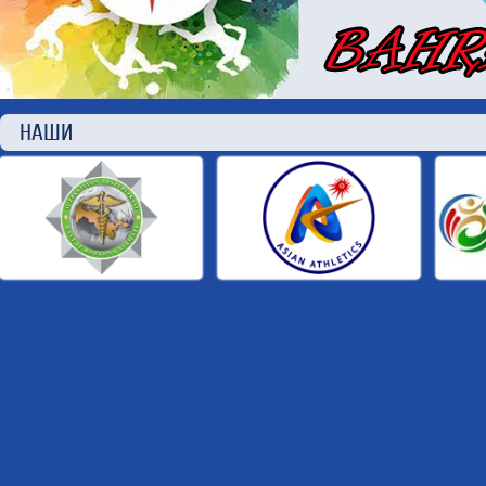
НАШИ П