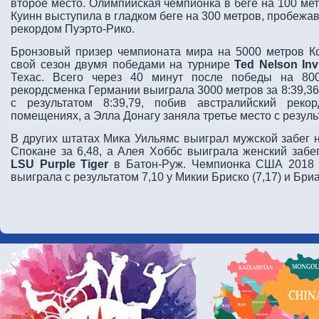
второе место. Олимпийская чемпионка в беге на 100 ме
Куинн выступила в гладком беге на 300 метров, пробежав 
рекордом Пуэрто-Рико.
Бронзовый призер чемпионата мира на 5000 метров К
свой сезон двумя победами на турнире
Ted Nelson Invi
Техас. Всего через 40 минут после победы на 800
рекордсменка Германии выиграла 3000 метров за 8:39,36
с результатом 8:39,79, побив австралийский рек
помещениях, а Элла Донагу заняла третье место с результ
В других штатах Мика Уильямс выиграл мужской забег 
Спокане за 6,48, а Алея Хоббс выиграла женский забе
LSU Purple Tiger
в Батон-Руж. Чемпионка США 2018 г
выиграла с результатом 7,10 у Микии Бриско (7,17) и Бри