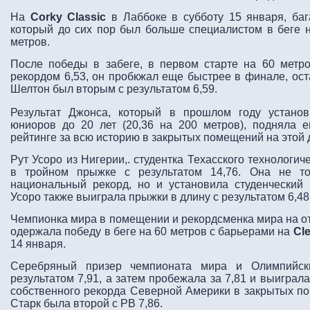
На
Corky Classic
в Лаббоке в субботу 15 января, баг
который до сих пор был больше специалистом в беге н
метров.
После победы в забеге, в первом старте на 60 мет
рекордом 6,53, он пробкжал еще быстрее в финале, ост
Шелтон был вторым с результатом 6,59.
Результат Джонса, который в прошлом году устано
юниоров до 20 лет (20,36 на 200 метров), подняла 
рейтинге за всю историю в закрытых помещений на этой 
Рут Усоро из Нигерии,. студентка Техасского технологи
в тройном прыжке с результатом 14,76. Она не то
национальный рекорд, но и установила студенческий
Усоро также выиграла прыжки в длину с результатом 6,48
Чемпионка мира в помещении и рекордсменка мира на о
одержала победу в беге на 60 метров с барьерами на
Cle
14 января.
Серебряный призер чемпионата мира и Олимпийск
результатом 7,91, а затем пробежала за 7,81 и выиграла
собственного рекорда Северной Америки в закрытых п
Старк была второй с PB 7,86.