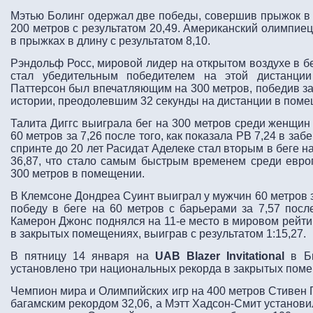
Мэтью Болинг одержал две победы, совершив прыжок в д
200 метров с результатом 20,49. Американский олимпи
в прыжках в длину с результатом 8,10.
Рэндольф Росс, мировой лидер на открытом воздухе в бе
стал убедительным победителем на этой дистанции
Паттерсон был впечатляющим на 300 метров, победив за
истории, преодолевшим 32 секунды на дистанции в поме
Талита Диггс выиграла бег на 300 метров среди женщин 
60 метров за 7,26 после того, как показала PB 7,24 в за
спринте до 20 лет Расидат Аделеке стал вторым в беге 
36,87, что стало самым быстрым временем среди евро
300 метров в помещении.
В Клемсоне Дондреа Суинт выиграл у мужчин 60 метров з
победу в беге на 60 метров с барьерами за 7,57 после 
Камерон Джонс поднялся на 11-е место в мировом рейти
в закрытых помещениях, выиграв с результатом 1:15,27.
В пятницу 14 января на
UAB Blazer Invitational
в Би
установлено три национальных рекорда в закрытых поме
Чемпион мира и Олимпийских игр на 400 метров Стивен 
багамским рекордом 32,06, а Мэтт Хадсон-Смит установи