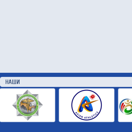
НАШИ П