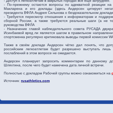
- Доступ к легкоатлетам в закрытых городах все еще затруднен.
- По-прежнему остаются вопросы по адекватной реакции на
Макларена и его доклады (здесь Андерсен цитирует нега
президента ВФЛА Андрея Сильнова о бездоказательном докладе
- Требуется пересмотр отношения к информаторам и поддержк
сборной России, а также требуются реальные шаги (а не т
руководства ВФЛА
- Назначение главой наблюдательного совета РУСАДА двукр
Исинбаевой вряд ли является шагом в правильном направлении
спортсменка регулярно критиковала выводы первой комиссии W
Также в своём докладе Андерсен чётко дал понять, что до
российским легкоатлетам будет разрешено выступать лишь
послаблений в этом вопросе не ожидается.
Андерсен планирует запросить комментарии по данному д
Шляхтина, после чего будет намечена дата личной встречи.
Полностью с докладом Рабочей группы можно ознакомиться на
Источник:
rusathletics.com