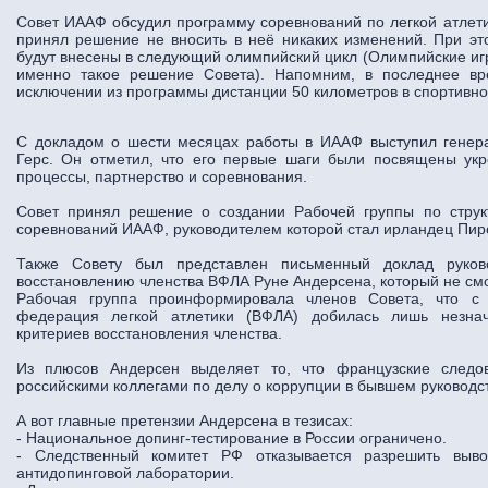
Совет ИААФ обсудил программу соревнований по легкой атлети
принял решение не вносить в неё никаких изменений. При э
будут внесены в следующий олимпийский цикл (Олимпийские игры
именно такое решение Совета). Напомним, в последнее в
исключении из программы дистанции 50 километров в спортивно
С докладом о шести месяцах работы в ИААФ выступил генер
Герс. Он отметил, что его первые шаги были посвящены ук
процессы, партнерство и соревнования.
Совет принял решение о создании Рабочей группы по струк
соревнований ИААФ, руководителем которой стал ирландец Пирс
Также Совету был представлен письменный доклад руко
восстановлению членства ВФЛА Руне Андерсена, который не смо
Рабочая группа проинформировала членов Совета, что с
федерация легкой атлетики (ВФЛА) добилась лишь незнач
критериев восстановления членства.
Из плюсов Андерсен выделяет то, что французские следо
российскими коллегами по делу о коррупции в бывшем руководс
А вот главные претензии Андерсена в тезисах:
- Национальное допинг-тестирование в России ограничено.
- Следственный комитет РФ отказывается разрешить выв
антидопинговой лаборатории.