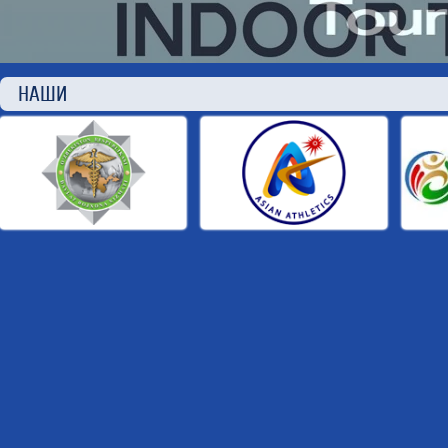
НАШИ П