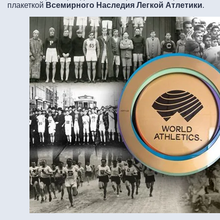
плакеткой
В
семирного
Н
аследия
Л
егкой
А
тлетики
.