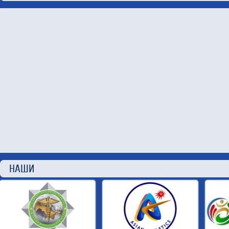
НАШИ П