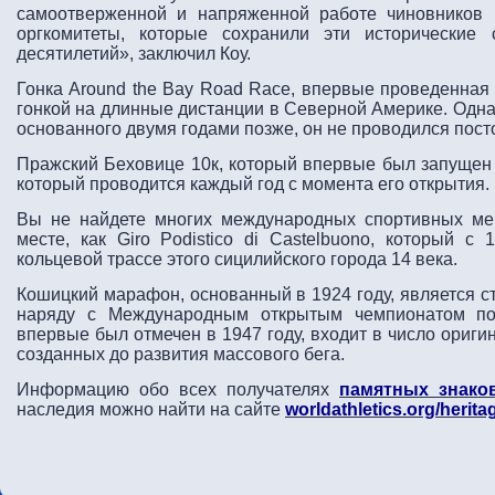
самоотверженной и напряженной работе чиновников 
оргкомитеты, которые сохранили эти исторические
десятилетий», заключил Коу.
Гонка Around the Bay Road Race, впервые проведенная 
гонкой на длинные дистанции в Северной Америке. Однак
основанного двумя годами позже, он не проводился пост
Пражский Беховице 10к, который впервые был запущен в 
который проводится каждый год с момента его открытия.
Вы не найдете многих международных спортивных ме
месте, как Giro Podistico di Castelbuono, который с
кольцевой трассе этого сицилийского города 14 века.
Кошицкий марафон, основанный в 1924 году, является 
наряду с Международным открытым чемпионатом по
впервые был отмечен в 1947 году, входит в число ориг
созданных до развития массового бега.
Информацию обо всех получателях
памятных знако
наследия можно найти на сайте
worldathletics.org/herita