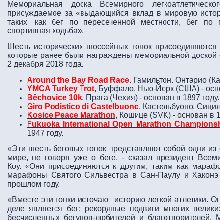
Мемориальная доска Всемирного легкоатлетическо
присуждаемое за «выдающийся вклад в мировую истори
таких, как бег по пересеченной местности, бег по г
спортивная ходьба».
Шесть исторических шоссейных гонок присоединяются к
которые ранее были награждены мемориальной доской 
2 декабря 2018 года.
Around the Bay Road Race
, Гамильтон, Онтарио (Ка
Y
MCA Turkey Trot
, Буффало, Нью-Йорк (США) - осно
Běchovice 10k
, Прага (Чехия) - основан в 1897 году.
Giro Podistico di Castelbuono
, Кастельбуоно, Сицил
Kosice Peace Marathon
, Кошице (SVK) - основан в 1
Fukuoka International Open Marathon Champions
1947 году.
«Эти шесть беговых гонок представляют собой одни из
мире, не говоря уже о беге, - сказал президент Всем
Коу. «Они присоединяются к другим, таким как мараф
марафоны Святого Сильвестра в Сан-Паулу и Хаконэ
прошлом году.
«Вместе эти гонки источают историю легкой атлетики. О
деле является бег: рекордные подвиги многих вели
бесчисленных бегунов-любителей и благотворителей.