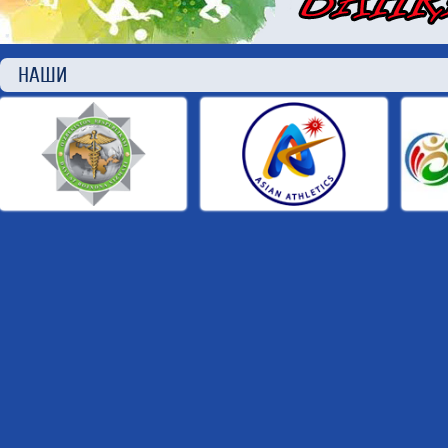
НАШИ П