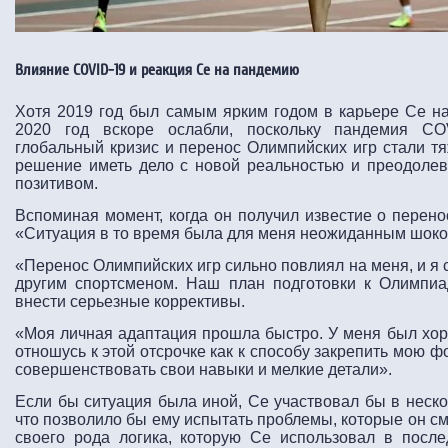
Влияние COVID-19 и реакция Се на пандемию
Хотя 2019 год был самым ярким годом в карьере Се н
2020 год вскоре ослабли, поскольку пандемия COV
глобальный кризис и перенос Олимпийских игр стали т
решение иметь дело с новой реальностью и преодолев
позитивом.
Вспоминая момент, когда он получил известие о перено
«Ситуация в то время была для меня неожиданным шоко
«Перенос Олимпийских игр сильно повлиял на меня, и я 
другим спортсменом. Наш план подготовки к Олимпи
внести серьезные коррективы.
«Моя личная адаптация прошла быстро. У меня был хоро
отношусь к этой отсрочке как к способу закрепить мою 
совершенствовать свои навыки и мелкие детали».
Если бы ситуация была иной, Се участвовал бы в неско
что позволило бы ему испытать проблемы, которые он см
своего рода логика, которую Се использовал в посл