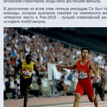
китайским спринтером, когда-либо достигшим финала.
В дополнение ко всем этим личным рекордам Се был та
команды, которая выиграла серебро на чемпионате ми
четвертое место в Рио-2016 - лучший олимпийский ре
эстафете 4х400 метров.