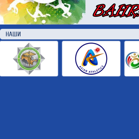
НАШИ П