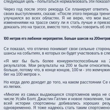
следующая цель - попытаться нормализовать эти показат
Через год после этого рекорда Се планирует ответить
своих выступлениях, сказав: «После этого периода трени
улучшился во всех областях. Я не верю, что мои выс
изменениями на трассе смогу ли я стать лучше и превз
доказать это на трассе, вместо того, чтобы говорить об эт
100 метров его любимое мероприятие. Больше шансов на 200метров
Се показал, что отлично понимает свои сильные сторон
шансы на событиях, в которых он будет участвовать в сл
«Я мог бы быть более конкурентоспособным на 
результатов. Мои результаты на 200 м были относите
больше, потому что, в конце концов, 100 м - это жемчужи
бег на 100 метров ».
Но когда дело доходит до того, на каком расстоянии Се
из легких.
«Многие из самых выдающихся спортсменов мира не см
числе Усэйн Болт, Джастин Гатлин и новое поколение, т
всей истории спортсмены добивались хороших резу
одновременно. Я тоже надеюсь стать таким спортсмено