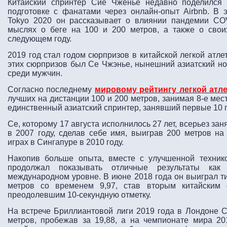
Китайский спринтер Сие Чженье недавно поделился
подготовке с фанатами через онлайн-опыт Airbnb. В 
Tokyo 2020 он рассказывает о влиянии пандемии COV
мыслях о беге на 100 и 200 метров, а также о сво
следующем году.
2019 год стал годом сюрпризов в китайской легкой атле
этих сюрпризов был Се Чжэнье, нынешний азиатский ном
среди мужчин.
Согласно последнему
мировому рейтингу легкой атл
лучших на дистанции 100 и 200 метров, занимая 8-е мест
единственный азиатский спринтер, занявший первые 10 
Се, которому 17 августа исполнилось 27 лет, всерьез з
в 2007 году, сделав себе имя, выиграв 200 метров н
играх в Сингапуре в 2010 году.
Накопив больше опыта, вместе с улучшенной технико
продолжал показывать отличные результаты ка
международном уровне. В июне 2018 года он выиграл тит
метров со временем 9,97, став вторым китайским 
преодолевшим 10-секундную отметку.
На встрече Бриллиантовой лиги 2019 года в Лондоне С
метров, пробежав за 19,88, а на чемпионате мира 2