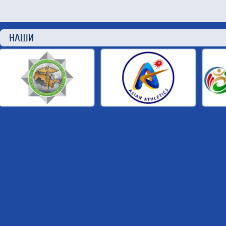
НАШИ П