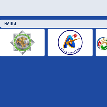
НАШИ П