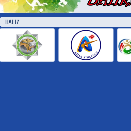
НАШИ П