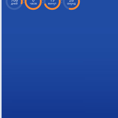
708
0
19
27
:
:
:
дней
часов
минут
секунд