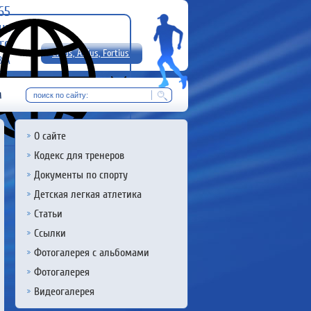
-65
uz
rg
Citius, Altius, Fortius!
8 А
RU
м
О сайте
Кодекс для тренеров
Документы по спорту
Детская легкая атлетика
Статьи
Ссылки
Фотогалерея с альбомами
Фотогалерея
Видеогалерея