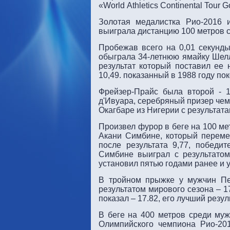
«World Athletics Continental Tour G
Золотая медалистка Рио-2016 
выиграла дистанцию 100 метров с 
Пробежав всего на 0,01 секунды
обыграла 34-летнюю ямайку Шелл
результат который поставил ее 
10,49. показанный в 1988 году п
Фрейзер-Прайс была второй - 
д'Ивуара, серебряный призер чемп
Окагбаре из Нигерии с результата
Произвел фурор в беге на 100 м
Акани Симбине, который перемес
после результата 9,77, побед
Симбине выиграл с результатом
установил пятью годами ранее и 
В тройном прыжке у мужчин Пе
результатом мирового сезона – 
показал – 17.82, его лучший резул
В беге на 400 метров среди муж
Олимпийского чемпиона Рио-2