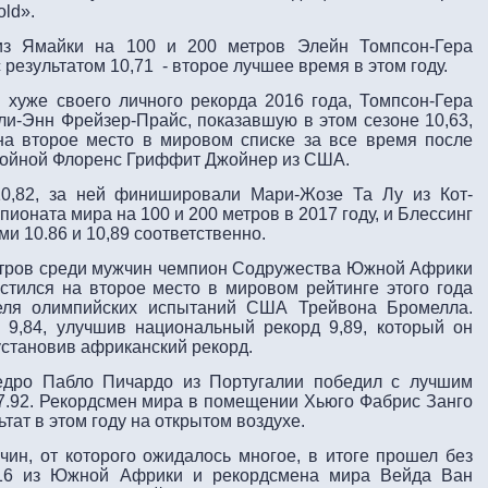
old».
из Ямайки на 100 и 200 метров Элейн Томпсон-Гера
результатом 10,71 - второе лучшее время в этом году.
 хуже своего личного рекорда 2016 года, Томпсон-Гера
и-Энн Фрейзер-Прайс, показавшую в этом сезоне 10,63,
на второе место в мировом списке за все время после
окойной Флоренс Гриффит Джойнер из США.
10,82, за ней финишировали Мари-Жозе Та Лу из Кот-
ионата мира на 100 и 200 метров в 2017 году, и Блессинг
ми 10.86 и 10,89 соответственно.
етров среди мужчин чемпион Содружества Южной Африки
тился на второе место в мировом рейтинге этого года
ителя олимпийских испытаний США Трейвона Бромелла.
 9,84, улучшив национальный рекорд 9,89, который он
установив африканский рекорд.
дро Пабло Пичардо из Португалии победил с лучшим
17.92. Рекордсмен мира в помещении Хьюго Фабрис Занго
ьтат в этом году на открытом воздухе.
чин, от которого ожидалось многое, в итоге прошел без
016 из Южной Африки и рекордсмена мира Вейда Ван