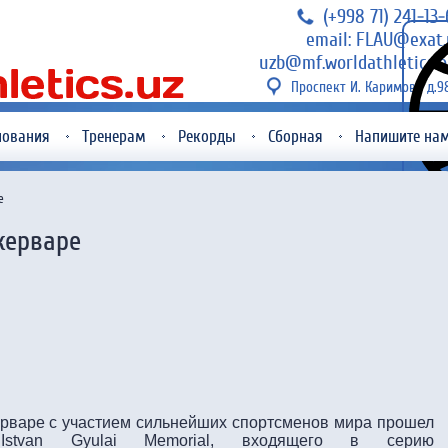
(+998 71) 241-13
email: FLAU@exat.
uzb@mf.worldathletics.o
Проспект И. Каримова д.9
нования
Тренерам
Рекорды
Сборная
Напишите на
е
керваре
рваре с участием сильнейших спортсменов мира прошел
tvan Gyulai Memorial, входящего в серию