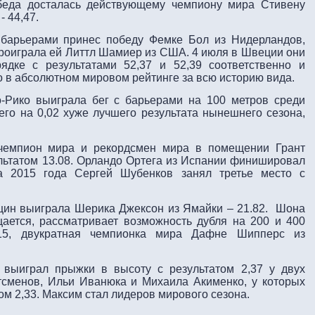
обеда досталась действующему чемпиону мира Стивену
- 44,47.
 барьерами принес победу Фемке Бол из Нидерландов,
проиграла ей Литтл Шамиер из США. 4 июля в Швеции они
дке с результатами 52,37 и 52,39 соответственно и
о в абсолютном мировом рейтинге за всю историю вида.
-Рико выиграла бег с барьерами на 100 метров среди
его на 0,02 хуже лучшего результата нынешнего сезона,
чемпион мира и рекордсмен мира в помещении Грант
льтатом 13.08. Орландо Ортега из Испании финишировал
а 2015 года Сергей Шубенков занял третье место с
щин выиграла Шерика Джексон из Ямайки – 21.82. Шона
щается, рассматривает возможность дубля на 200 и 400
15, двукратная чемпионка мира Дафне Шипперс из
 выиграл прыжки в высоту с результатом 2,37 у двух
сменов, Ильи Иванюка и Михаила Акименко, у которых
том 2,33. Максим стал лидеров мирового сезона.