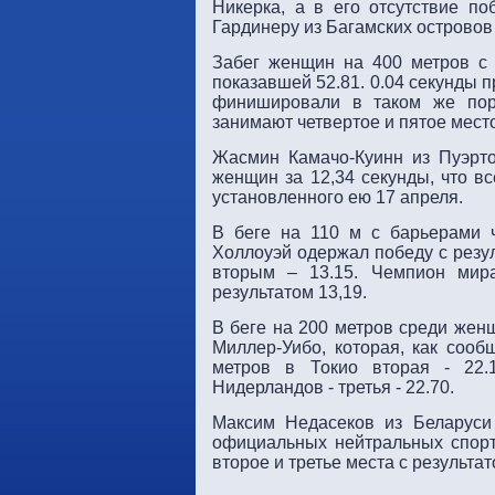
Никерка, а в его отсутствие п
Гардинеру из Багамских островов 
Забег женщин на 400 метров с
показавшей 52.81. 0.04 секунды 
финишировали в таком же поря
занимают четвертое и пятое мест
Жасмин Камачо-Куинн из Пуэрто
женщин за 12,34 секунды, что вс
установленного ею 17 апреля.
В беге на 110 м с барьерами 
Холлоуэй одержал победу с резу
вторым – 13.15. Чемпион мир
результатом 13,19.
В беге на 200 метров среди жен
Миллер-Уибо, которая, как сооб
метров в Токио вторая - 22.
Нидерландов - третья - 22.70.
Максим Недасеков из Беларуси
официальных нейтральных спорт
второе и третье места с результа