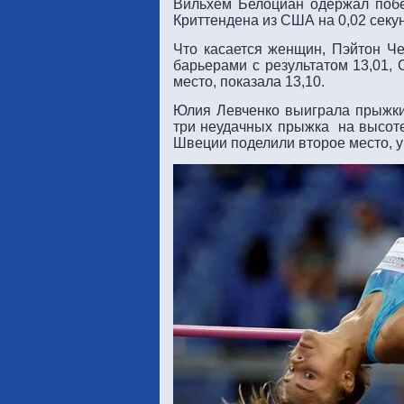
Вильхем Белоциан одержал побе
Криттендена из США на 0,02 секун
Что касается женщин, Пэйтон Че
барьерами с результатом 13,01,
место, показала 13,10.
Юлия Левченко выиграла прыжки 
три неудачных прыжка на высоте
Швеции поделили второе место, у 