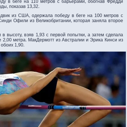
ду в беге на 110 метров с барьерами, обогнав Фредди
ды, показав 13,32.
двик из США, одержала победу в беге на 100 метров с
 Синди Офили из Великобритании, которая заняла второе
в высоту, взяв 1,93 с первой попытки, а затем сделала
 2,00 метра. МакДермотт из Австралии и Эрика Кинси из
обоих 1,90.