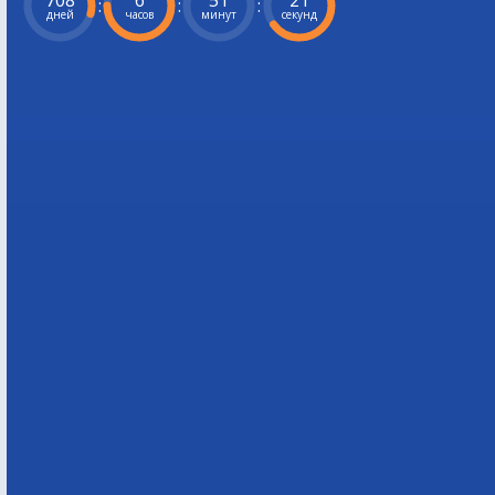
708
6
51
20
:
:
:
дней
часов
минут
секунд