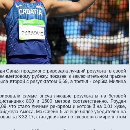
ди Санья продемонстрировала лучший результат в своей
семиметровому рубежу, показав в заключительном прыжке
ыла второй с результатом 6,69, а третья - сербка Милица
рировали самые впечатляющие результаты на беговой
истанциях 800 и 1500 метров соответственно. Роуден
09, что стало личным рекордом и который на 0,01 хуже,
Найджела Амоса. МакСвейн был еще более убедителен на
вав за 3:32,17, став девятым по скорости в мире в этом