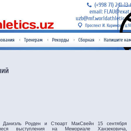
(+998 71) 241-13
email: FLAU@exat.
uzb@mf.worldathletics.o
Проспект И. Каримова д.9
нования
Тренерам
Рекорды
Сборная
Напишите на
ний
, Даниэль Роуден и Стюарт МакСвейн 15 сентября
щиеся выступления на Мемориале Ханзековича,