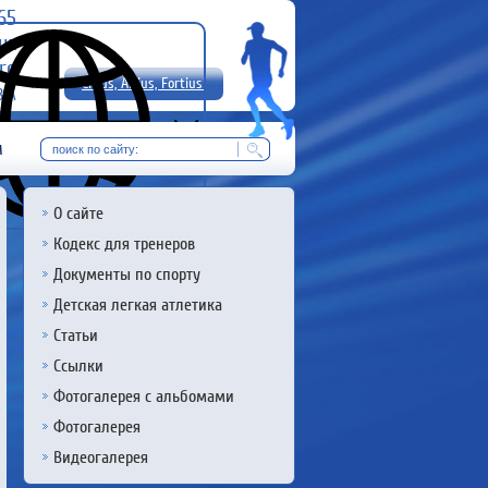
-65
uz
rg
Citius, Altius, Fortius!
8 А
RU
м
О сайте
Кодекс для тренеров
Документы по спорту
Детская легкая атлетика
Статьи
Ссылки
Фотогалерея с альбомами
Фотогалерея
Видеогалерея