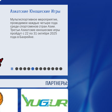
Чемпионат Мира по легкой
атлетике
Чемпионат мира по лёгкой атлетике
2027 года станет 21-м по счёту в
истории данного турнира и пройдёт
с 11 по 19 сентября на
Национальном стадионе в столице
Китая — Пекине. Ранее Пекин уже
принимал мировое первенство по
лёгкой атлетике в 2015 году.
ЕРЫ: