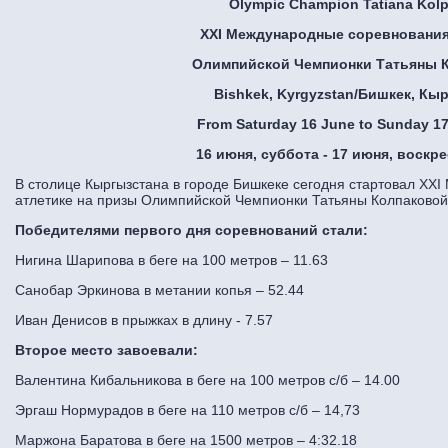
Olympic
Champion
Tatiana
Kol
XXI
Международные соревнования
Олимпийской Чемпионки Татьяны 
Bishkek
,
Kyrgyzstan
/Бишкек, Кы
From Saturday 16 June to Sunday 1
16 июня, суббота - 17 июня, воскр
В столице Кыргызстана в городе Бишкеке сегодня стартовал XXI
атлетике на призы Олимпийской Чемпионки Татьяны Колпаковой
Победителями первого дня соревнований стали:
Нигина Шарипова в беге на 100 метров – 11.63
Санобар Эркинова в метании копья – 52.44
Иван Денисов в прыжках в длину - 7.57
Второе место завоевали:
Валентина Кибальникова в беге на 100 метров с/б – 14.00
Эргаш Нормурадов в беге на 110 метров с/б – 14,73
Маржона Баратова в беге на 1500 метров – 4:32.18