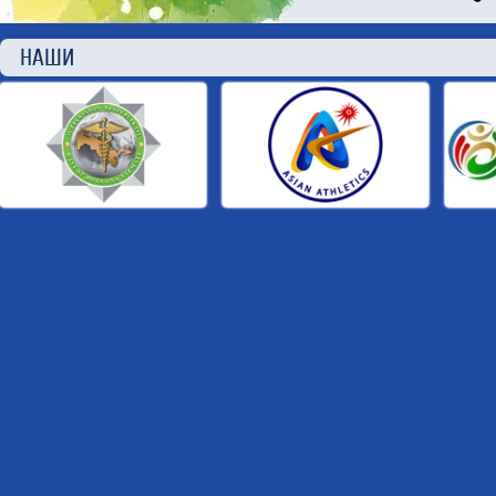
НАШИ П