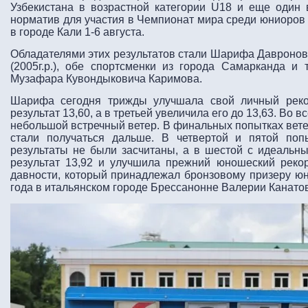
Узбекистана в возрастной категории U18 и еще оди
норматив для участия в Чемпионат мира среди юниоров 
в городе Кали 1-6 августа.
Обладателями этих результатов стали Шарифа Давронова
(2005г.р.), обе спортсменки из города Самарканда и
Музафара Кувондыковича Каримова.
Шарифа сегодня трижды улучшала свой личный реко
результат 13,60, а в третьей увеличила его до 13,63. Во
небольшой встречный ветер. В финальных попытках вет
стали получаться дальше. В четвертой и пятой поп
результаты не были засчитаны, а в шестой с идеаль
результат 13,92 и улучшила прежний юношеский рекор
давности, который принадлежал бронзовому призеру ю
года в итальянском городе Брессанонне Валерии Канатов