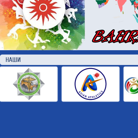
НАШИ П