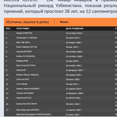
Atletica Geneve – EAP Анвар Анваров в прыжк
Национальный рекорд Узбекистана, показав резуль
прежний, который простоял 38 лет, на 12 сантиметро