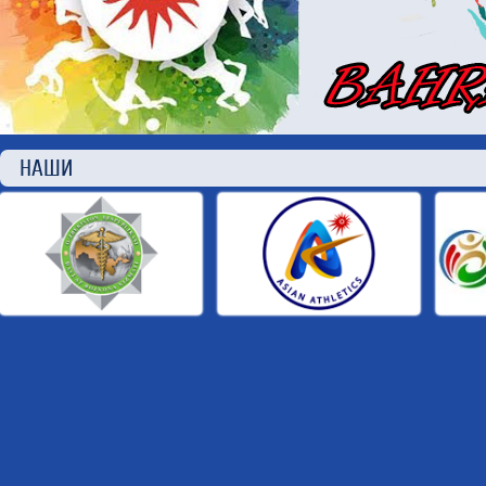
НАШИ П