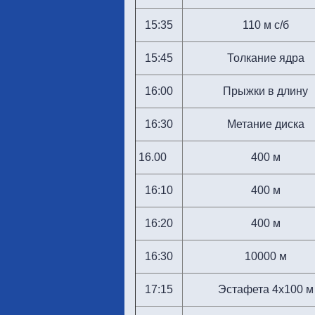
15:35
110 м с/б
15:45
Толкание ядра
16:00
Прыжки в длину
16:30
Метание диска
16.00
400 м
16:10
400 м
16:20
400 м
16:30
10000 м
17:15
Эстафета 4х100 м