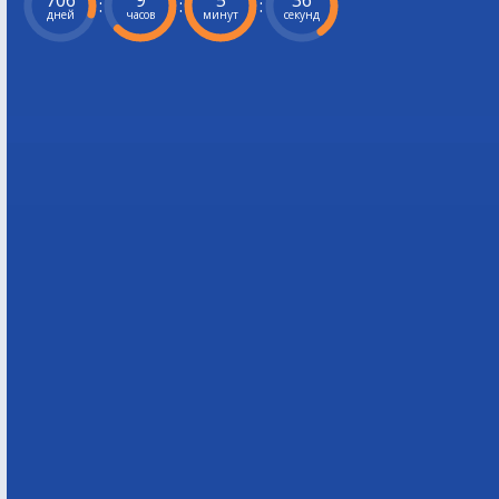
706
9
5
35
:
:
:
дней
часов
минут
секунд