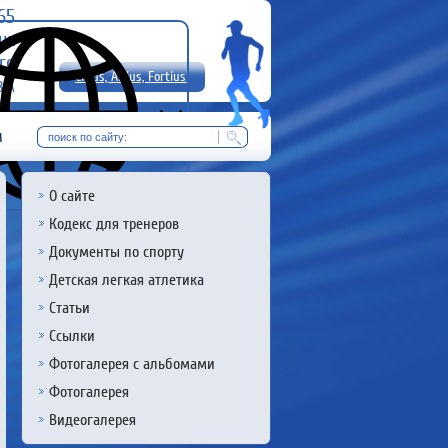
-65
uz
rg
Citius, Altius, Fortius!
8 А
RU
м
О сайте
Кодекс для тренеров
Документы по спорту
Детская легкая атлетика
Статьи
Ссылки
Фотогалерея с альбомами
Фотогалерея
Видеогалерея