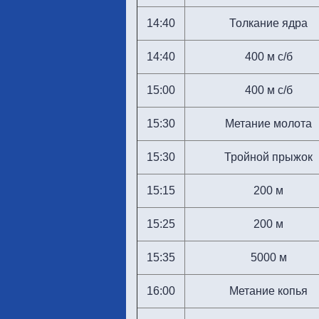
14:40
Толкание ядра
14:40
400 м с/б
15:00
400 м с/б
15:30
Метание молота
15:30
Тройной прыжок
15:15
200 м
15:25
200 м
15:35
5000 м
16:00
Метание копья