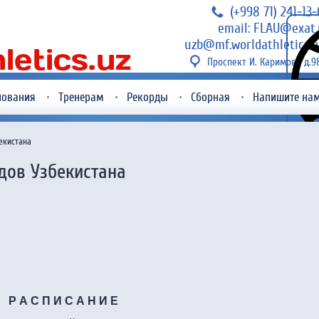
(+998 71) 241-13
email: FLAU@exat.
uzb@mf.worldathletics.o
Проспект И. Каримова д.9
нования
Тренерам
Рекорды
Сборная
Напишите на
екистана
дов Узбекистана
Р А С П И С А Н И Е