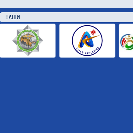
НАШИ П