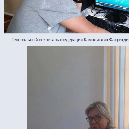
Генеральный секретарь федерации Камолитдин Фахритди