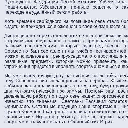
Руководство Федерации Легкой Атлетики Узбекистана,
Правительства Узбекистана, приняло решение о са
переходе на удалённый режим работы.
Хоть времени свободного на домашние дела стало бол
сидеть не приходиться и ежедневно свои обязанности в
Дистанционно через социальные сети и при помощи мо
сотрудниками федерации, а также с тренерами, котор
нашими спортсменами, которые непосредственно го
Совместно был составлен план учебно-тренировочной 
можно использовать, тренируясь дома, это простейший ин
различные предметы, которые можно применить, как
упражнения придется выполнять спортсменам и без инве
Мы уже знаем точную дату расписания по легкой атлет
году. Соревнования запланированы на период с 30 июля 
события, как и планировалось в этом году, будут прох
дня легкоатлетической программы. Поэтому зная рас
дальнейшую работу по подготовке наших спортсменов к
известно, что лицензия Светланы Радзивил остается
Олимпиаде. Остальные ведущие наши спортсмены Ниг
Сухроб Ходжаев, Екатерина Воронина входили в число с
Олимпийские Игры по рейтингу, тоже не теряют наде
спортсменов и участвовать на Олимпийских Играх.