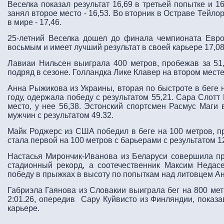
Веселка показал результат 16,69 в третьей попытке и 1
занял второе место - 16,53. Во вторник в Остраве Тейло
в мире - 17,46.
25-летний Веселка дошел до финала чемпионата Евр
восьмым и имеет лучший результат в своей карьере 17,08
Лавиаи Нильсен выиграла 400 метров, пробежав за 51
подряд в сезоне. Голландка Лике Клавер на втором месте 
Анна Рыжикова из Украины, вторая по быстроте в беге 
году, одержала победу с результатом 55,21. Сара Слотт
место, у нее 56,38. Эстонский спортсмен Расмус Маги 
мужчин с результатом 49.32.
Майк Роджерс из США победил в беге на 100 метров, п
стала первой на 100 метров с барьерами с результатом 12
Настасья Мирончик-Иванова из Беларуси совершила пр
стадионный рекорд, а соотечественник Максим Недасе
победу в прыжках в высоту по попыткам над литовцем А
Габриэла Гаянова из Словакии выиграла бег на 800 мет
2:01.26, опередив Сару Куйвисто из Финляндии, показа
карьере.