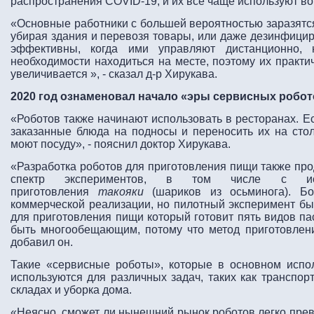
распространения COVID-19, и их все чаще используют во
«Основные работники с большей вероятностью заразятся
убирая здания и перевозя товары, или даже дезинфици
эффективны, когда ими управляют дистанционно,
необходимости находиться на месте, поэтому их практи
увеличивается », - сказал д-р Хирукава.
2020 год ознаменовал начало «эры сервисных робот
«Роботов также начинают использовать в ресторанах. Ес
заказанные блюда на подносы и переносить их на стол
моют посуду», - пояснил доктор Хирукава.
«Разработка роботов для приготовления пищи также про
спектр экспериментов, в том числе с ис
приготовления
такояки
(шариков из осьминога). Бо
коммерческой реализации, но пилотный эксперимент бы
для приготовления пищи который готовит пять видов па
быть многообещающим, потому что метод приготовлени
добавил он.
Такие «сервисные роботы», которые в основном испо
используются для различных задач, таких как транспор
складах и уборка дома.
«Неясно, сможет ли нынешний рынок роботов легко прев