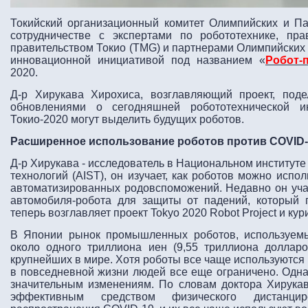
Токийский организационный комитет Олимпийских и Па
сотрудничестве с экспертами по робототехнике, пр
правительством Токио (TMG) и партнерами Олимпийских 
инновационной инициативой под названием «
Робот-
2020.
Д-р Хирукава Хирохиса, возглавляющий проект, под
обновлениями о сегодняшней робототехнической и
Токио-2020 могут выделить будущих роботов.
Расширенное использование роботов против COVID-
Д-р Хирукава - исследователь в Национальном институт
технологий (AIST), он изучает, как роботов можно испо
автоматизированных родовспоможений. Недавно он уча
автомобиля-робота для защиты от падений, который
теперь возглавляет проект Tokyo 2020 Robot Project и кур
В Японии рынок промышленных роботов, используемы
около одного триллиона иен (9,55 триллиона доллар
крупнейших в мире. Хотя роботы все чаще используются 
в повседневной жизни людей все еще ограничено. Одн
значительным изменениям. По словам доктора Хирукав
эффективным средством физического дистанци