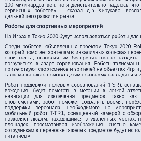
100 миллиардов иен, но я действительно надеюсь, что
сервисных роботов», - сказал д-р Хирукава, возл
дальнейшего развития рынка.
Роботы для спортивных мероприятий
На Играх в Токио-2020 будут использоваться роботы для
Среди роботов, объявленных проектом Tokyo 2020 Robo
который помогает зрителям в инвалидных колясках перен
свои места, позволяя им беспрепятственно входить
погрузиться в азарт соревнования. Роботы-талисманы Т
приветствуют спортсменов и зрителей на объектах Игр и
талисманы также помогут детям по-новому насладиться 
Робот поддержки полевых соревнований (FSR), оснащ
вождения, будет помогать в метании в легкой атлет
навигации для извлечения предметов, таких как
спортсменами, робот поможет сократить время, необх
поддержки персонала, необходимого на мероприят
мобильный робот T-TR1, оснащенный камерой с обзор
позволяет людям, находящимся в удаленных местах, п
площадок, просматривая изображения, снятые кам
сотрудникам в переноске тяжелых предметов будут испо
питанием».