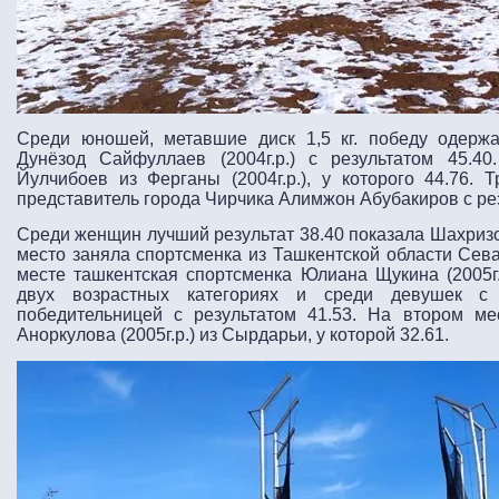
Среди юношей, метавшие диск 1,5 кг. победу одерж
Дунёзод Сайфуллаев (2004г.р.) с результатом 45.
Йулчибоев из Ферганы (2004г.р.), у которого 44.76.
представитель города Чирчика Алимжон Абубакиров с рез
Среди женщин лучший результат 38.40 показала Шахриз
место заняла спортсменка из Ташкентской области Сева
месте ташкентская спортсменка Юлиана Щукина (2005г.р
двух возрастных категориях и среди девушек с 
победительницей с результатом 41.53. На втором м
Аноркулова (2005г.р.) из Сырдарьи, у которой 32.61.