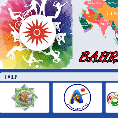
НАШИ П