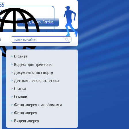
-65
uz
rg
Citius, Altius, Fortius!
8 А
RU
м
О сайте
Кодекс для тренеров
Документы по спорту
Детская легкая атлетика
Статьи
Ссылки
Фотогалерея с альбомами
Фотогалерея
Видеогалерея