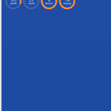
707
23
0
13
:
:
:
дней
часов
минут
секунд