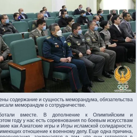
ены содержание и сущность меморандума, обязательства
писали меморандум о сотрудничестве.
аботали вместе. В дополнение к Олимпийским и
этом году у нас есть соревнования по боевым искусствам
акие как Азиатские игры и Игры исламской солидарности.
 имеющих отношение к военному делу. Еще одна причина,
оревнования, заключается в том, что они готовятся в