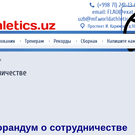
(+998 71) 241-13
email: FLAU@exat.
uzb@mf.worldathletics.o
Проспект И. Каримова д.9
нования
Тренерам
Рекорды
Сборная
Напишите на
е
ичестве
рандум о сотрудничестве