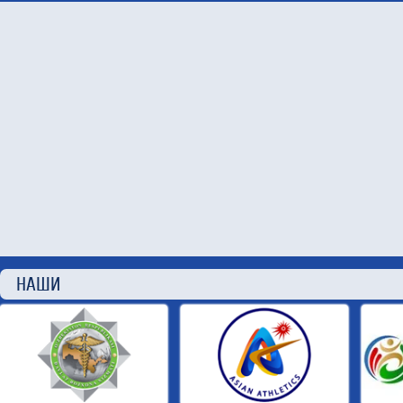
НАШИ П