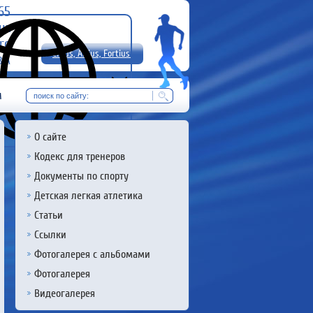
-65
uz
rg
Citius, Altius, Fortius!
8 А
RU
м
О сайте
Кодекс для тренеров
Документы по спорту
Детская легкая атлетика
Статьи
Ссылки
Фотогалерея с альбомами
Фотогалерея
Видеогалерея