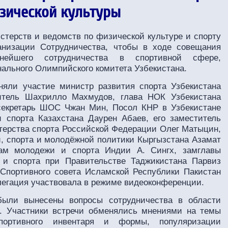
зической культуры
стерств и ведомств по физической культуре и спорту
анизации Сотрудничества, чтобы в ходе совещания
ьнейшего сотрудничества в спортивной сфере,
ального Олимпийского комитета Узбекистана.
няли участие министр развития спорта Узбекистана
итель Шахрилло Махмудов, глава НОК Узбекистана
секретарь ШОС Чжан Мин, Посол КНР в Узбекистане
 спорта Казахстана Даурен Абаев, его заместитель
терства спорта Российской Федерации Олег Матыцин,
, спорта и молодёжной политики Кыргызстана Азамат
ам молодежи и спорта Индии А. Сингх, замглавы
и спорта при Правительстве Таджикистана Парвиз
 Спортивного совета Исламской Республики Пакистан
легация участвовала в режиме видеоконференции.
были вынесены вопросы сотрудничества в области
ы. Участники встречи обменялись мнениями на темы
спортивного инвентаря и формы, популяризации