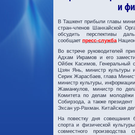
и фи
В Ташкент прибыли главы мини
стран-членов Шанхайской Орг
обсудить перспективы дал
сообщает
пресс-служба
Национ
Во встрече руководителей при
Адхам Икрамов и его замест
Ойбек Касимов, Генеральный 
Цзян Янь, министр культуры и
Серик Жарасбаев, глава Минис
министр культуры, информации
Жаманкулов, министр по дел
Комитета по делам молодёжи 
Собирзода, а также президент
Эхсан ур-Рахман. Китайская де
На повестку дня совещания 
спорта и физической культур
совместного производства 