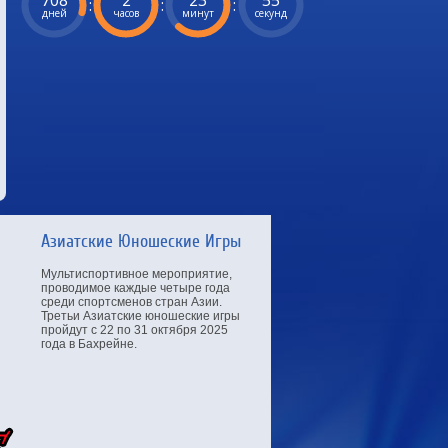
708
2
23
54
:
:
:
дней
часов
минут
секунд
Азиатские Юношеские Игры
Мультиспортивное мероприятие,
проводимое каждые четыре года
среди спортсменов стран Азии.
Третьи Азиатские юношеские игры
пройдут с 22 по 31 октября 2025
года в Бахрейне.