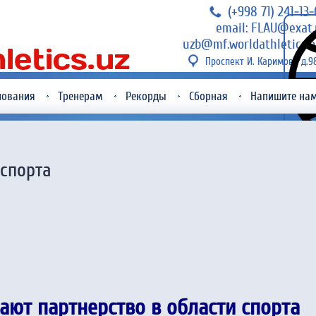
(+998 71) 241-13
email: FLAU@exat.
uzb@mf.worldathletics.o
Проспект И. Каримова д.9
нования
Тренерам
Рекорды
Сборная
Напишите на
 спорта
ют партнерство в области спорта