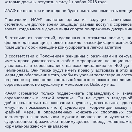
которые должны вступить в силу 1 ноября 2018 года.
ИААФ не пытается и никогда не будет пытаться помешать женщин
Фактически, ИААФ является одним из ведущих защитников
столетия. Он долгое время защищал равный доступ к соревнов
время, когда многие другие виды спорта по-прежнему дискримин
В отличие от заявлений, сделанных в открытом письме, н
фондом для женщин, новое правило классификации женско
помешать любой женщине конкурировать в легкой атлетике.
В соответствии с Положением женщины с различиями в сексуал
иметь право участвовать в любом мероприятии на национал
участвовать в соревнованиях на всех дистанциях от 400 д
чемпионата. Они также будут иметь право участвовать в этих 
меры для обеспечения того, чтобы их уровни тестостерона состав
на равное игровое поле с остальной частью женского населения)
соревнованиях по мужскому и межсезонье. Выбор у них.
ИААФ стремится только поддерживать справедливую и зна
соревновались в легкой атлетике. Он не судит о гендерно
действовал только на основании научных доказательств, сде
миру, что показывает, что i) существует корреляция между 
крайней мере, в определенных конкретных спортивных со
тестостерон в нормальном мужском диапазоне, и чувствите
существенное физическое преимущество перед женщинами,
нормальном женском диапазоне.