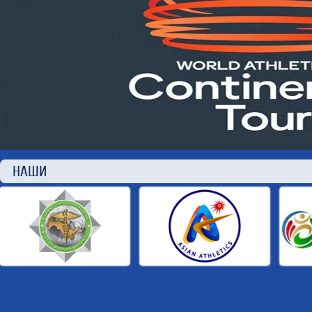
НАШИ П