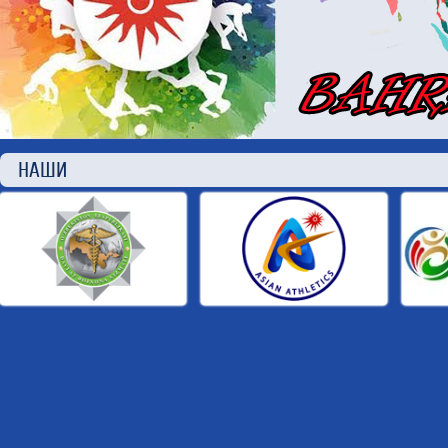
НАШИ П