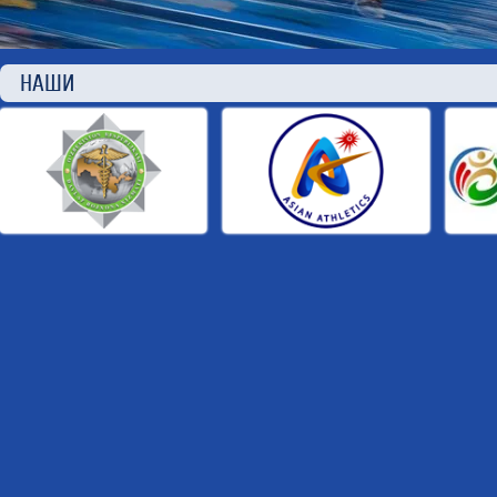
НАШИ П