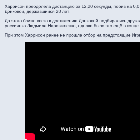
Харрисон преодолела дистанцию за 12,20 секунды, побив на 0,
Донковой, державшийся 28 лет.
До этого ближе всего к достижению Донковой подбирались другая
россиянка Людмила Нарожиленко, однако было это ещё в конце 8
При этом Харрисон ранее не прошла отбор на предстоящие Игр