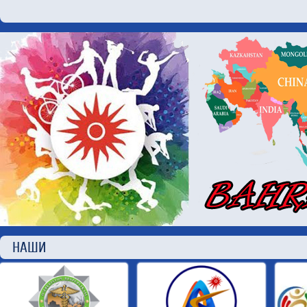
НАШИ П