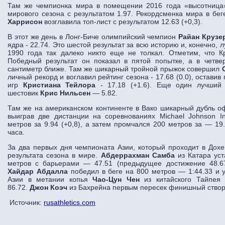
Там же чемпионка мира в помещении 2016 года «высотниц
мирового сезона с результатом 1.97. Рекордсменка мира в бе
Харрисон
возглавила топ-лист с результатом 12.63 (+0,3).
В этот же день в Лонг-Биче олимпийский чемпион
Райан Круз
ядра - 22.74. Это шестой результат за всю историю и, конечно, 
1990 года так далеко никто еще не толкал. Отметим, что 
Победный результат он показал в пятой попытке, а в четве
сантиметр ближе. Там же шикарный тройной прыжок совершил
личный рекорд и воглавил рейтинг сезона - 17.68 (0.0), остав
игр
Кристиана Тейлора
- 17.18 (+1.6). Еще один лучший 
шестовик
Крис Нильсен
— 5.82.
Там же на американском континенте в Вако шикарный дубль 
выиграв две дистанции на соревнованиях Michael Johnson In
метров за 9.94 (+0,8), а затем промчался 200 метров за — 19.
часа.
За два первых дня чемпионата Азии, который проходит в Дохе
результата сезона в мире.
Абдеррахман Самба
из Катара уст
метров с барьерами — 47.51 (предыдущее достижение 48.6
Хайдар Абдалла
победил в беге на 800 метров — 1:44.33 и 
Азии в метании копья
Чао-Цун Чен
из китайского Тайпея 
86.72.
Джон Коэч
из Бахрейна первым пересек финишный створ 
Источник:
rusathletics.com