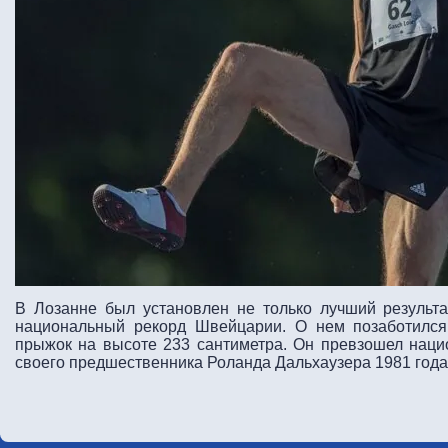
В Лозанне был установлен не только лучший результа
национальный рекорд Швейцарии. О нем позаботилс
прыжок на высоте 233 сантиметра. Он превзошел наци
своего предшественника Роланда Дальхаузера 1981 года 