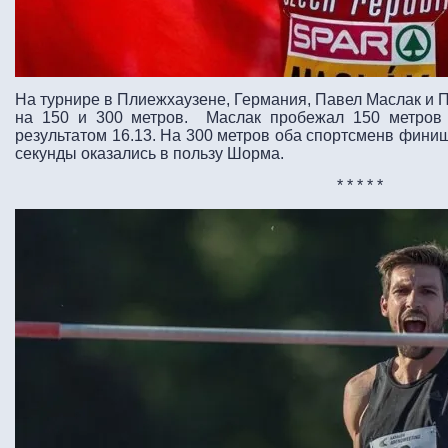
На турнире в Плиежхаузене, Германия, Павел Маслак и 
на 150 и 300 метров. Маслак пробежал 150 метров
результатом 16.13. На 300 метров оба спортсменв фини
секунды оказались в пользу Шорма.
* * * * *