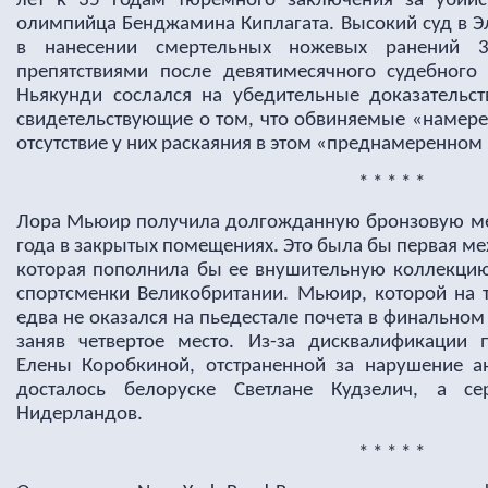
лет к 35 годам тюремного заключения за убийст
олимпийца Бенджамина Киплагата. Высокий суд в Э
в нанесении смертельных ножевых ранений 3
препятствиями после девятимесячного судебного 
Ньякунди сослался на убедительные доказательс
свидетельствующие о том, что обвиняемые «намере
отсутствие у них раскаяния в этом «преднамеренном
* * * * *
Лора Мьюир получила долгожданную бронзовую ме
года в закрытых помещениях. Это была бы первая м
которая пополнила бы ее внушительную коллекци
спортсменки Великобритании. Мьюир, которой на т
едва не оказался на пьедестале почета в финальном 
заняв четвертое место. Из-за дисквалификации 
Елены Коробкиной, отстраненной за нарушение а
досталось белоруске Светлане Кудзелич, а 
Нидерландов.
* * * * *