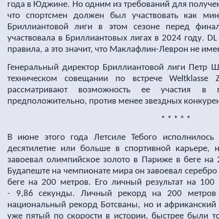
года в Юджине. Но одним из требований для получени
что спортсмен должен был участвовать как ми
Бриллиантовой лиги в этом сезоне перед фина
участвовала в Бриллиантовых лигах в 2024 году. D
правила, а это значит, что Маклафлин-Леврон не имее
Генеральный директор Бриллиантовой лиги Петр Шт
техническом совещании по встрече Weltklasse 
рассматривают возможность ее участия в п
предположительно, против менее звездных конкурен
* * * * *
В июне этого года Летсиле Тебого исполнилось
десятилетие или больше в спортивной карьере, 
завоевал олимпийское золото в Париже в беге на 
Будапеште на чемпионате мира он завоевал серебро в
беге на 200 метров. Его личный результат на 100
- 9,86 секунды. Личный рекорд на 200 метров
национальный рекорд Ботсваны, но и африканский 
уже пятый по скорости в истории, быстрее были т