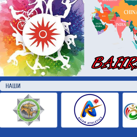
НАШИ П