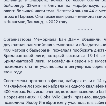
больнице в Элдорете, Кения. Ее якобы облил 
бойфренд. 33-летняя бегунья на марафонскую 
ожоги большей части тела. Чептегей заняла 44-е м
играх в Париже. Она также выиграла чемпионат мир
в Чиангмае, Таиланд, в 2022 году.
* * * * *
Организаторы Мемориала Ван Дамм
объявил
и, 
двукратная олимпийская чемпионка и обладательни
400 метров с барьерами, пожелала пробежать диста
Бриллиантовой лиги, который состоится 13-14 се
Бриллиантовой лиги, Маклафлин-Леврон не имеет
поскольку она не участвовала в регулярных сорев
этом году.
Спортсмены проходят в финал, набирая очки в 14 т
Маклафлин-Леврон не набрала ни одного квалификац
400 метрах. Есть исключение, которое позволило б
в соревнованиях: «Global Wild Card»,
правило, введе
позволило Якобу Ингебригтсену участвовать в забег