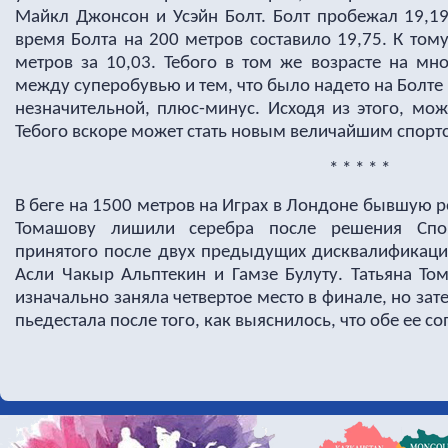
Майкл Джонсон и Усэйн Болт. Болт пробежал 19,19
время Болта на 200 метров составило 19,75. К то
метров за 10,03. Тебого в том же возрасте на мн
между суперобувью и тем, что было надето на Болте 
незначительной, плюс-минус. Исходя из этого, мо
Тебого вскоре может стать новым величайшим спорт
* * * * *
В беге на 1500 метров на Играх в Лондоне бывшую 
Томашову лишили серебра после решения Спор
принятого после двух предыдущих дисквалификаций
Асли Чакыр Альптекин и Гамзе Булуту. Татьяна Том
изначально заняла четвертое место в финале, но зат
пьедестала после того, как выяснилось, что обе ее 