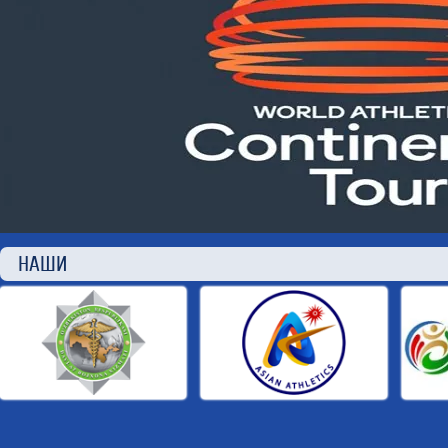
НАШИ П