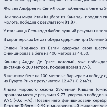
на золотом турнире Мемориал Иштвана Дьюлаи в ве
Жульен Альфред из Сент-Люсии победила в беге на 20
Чемпион мира Итан Кацберг из Канапды продлил с
молота, победив с результатом 81,87.
У итальянца Леонардо Фабри лучший результат в толк
В спринтерских бегах победы одержали три Олимпий
Стивен Гардинер из Багам одержал свою шесту
финишировав в беге на 400 метров за 44,50.
Канадец Андре Де Грасс, который, уже побеждал
дистанцию 200 метров, показав время 19,98.
В женском беге на 100 метров с барьерами победу
из Пуэрто-Рико с результатом 12,47 (-0,2 м/с).
Лидер мирового сезона 23-летний Кишане Томп
прошлом месяце результат 9,77, уверенно победил в 
9,91 (-0,6 м/с). Позади него финишировали сереб
Летсиле Тебого - 9,99 и многократный финалист ч