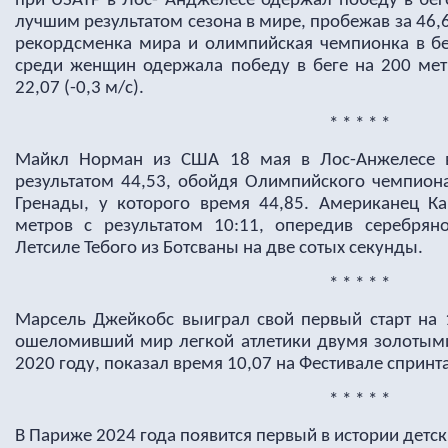
при USATF в Лос- Анджелесе одержал победу в бег
лучшим результатом сезона в мире, пробежав за 46
рекордсменка мира и олимпийская чемпионка в бе
среди женщин
одержала победу в беге на 200 мет
22,07 (-0,3 м/с).
* * * * *
Майкл Норман из США 18 мая в Лос-Анжелесе в
результатом 44,53, обойдя Олимпийского чемпион
Гренады
, у которого время 44,85. Американец К
метров с результатом 10:11, опередив серебрян
Летсиле Тебого из Ботсваны на две сотых секунды.
* * * * *
Марсель Джейкобс выиграл свой первый старт на 1
ошеломивший мир легкой атлетики двумя золотыми
2020 году, показал время 10,07 на Фестивале спринта
* * * * *
В Париже 2024 года появится первый в истории детс