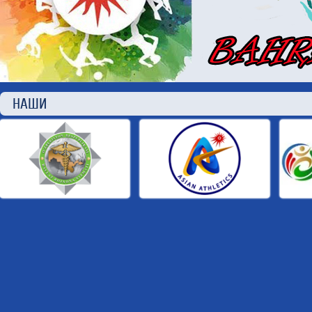
НАШИ П