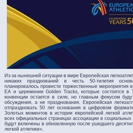
Из-за нынешней ситуации в мире Европейская легкоатле
никаких празднований в честь 50-тилетия основ
планировалось провести торжественные мероприятия в
ЕА и церемонии Golden Tracks, которые состоятся в 
конвенции остается в силе, но главным фокусом буд
обсуждения, а не празднования. Европейская легкоат
отпраздновать 50 лет основания в цифровом формате
Золотых моментов в истории европейской легкой атлет
всех официальных страницах ассоциации в социальных 
будут включены в обновленную после ушедшего десятил
легкой атлетики».