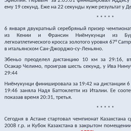
Эфиопии. Первым за 2:05:01 финишировал Аддису 
ему 19 секунд. Еже на 22 секунды хуже результат у 
* * * * *
6 января двукратный серебряный призер чемпиона
из Кении и Франсин Ниёмукунци из Буру
легкоатлетического кросса золотого уровня 67° Campac
в итальянском Сан-Джорджо-су-Леньяно.
Эбеньо преоделел дистанцию 10 км за 29:16, 
Осакар Челимо, проиграв шесть секунд, у Ива Ниму
29:44
Ниёмукунци финишировала за 19:42 на дистанции 6 
19:46 заняла Надя Баттоклетти из Италии. Ее соот
показав время 20:31, третья.
* * * * *
Сегодня в Астане стартовал чемпионат Казахстана
2008 г.р. и Кубок Казахстана в закрытом помещени