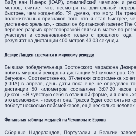
Вайд ван Никерк (ЮАР), олимпийский чемпион и рек
метров, считает, что, несмотря на длительный перер
быстрее, чем когда-либо. "Я думаю, что могу. На тре
положительных признаков того, что я стал быстрее, ч
умственно зрелым», - сказал он британской газете« The 
перенес разрыв крестообразной связки в матче по регб
участвует в соревнованиях только с прошлого года
результат на дистанции 400 метров 43,03 секунды.
Дезире Линден стремится к мировому рекорду
Бывшая победительница Бостонского марафона Дезире
побить мировой рекорд на дистанции 50 километров. Об
бегунов». Соответственно, 37-летняя спортсменка хочет
(США) в апреле, день даты пока еще не определен то
дистанции 50 километров составляет 3:07:20 часов
Диксон. «Я чувствую себя в отличной форме, и я очень хо
это возможно», - говорит она. Трасса будет состоять из к
побегут несколько пейсмейкеров, ещё несколько человек
Финальная таблица медалей на Чемпионате Европы
Сборные Нидерландов, Португалии и Бельгии завое