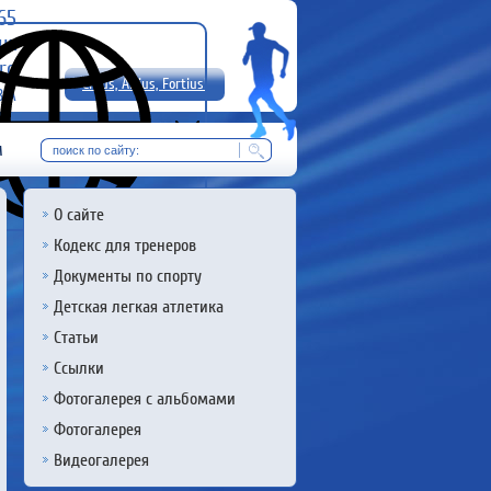
-65
uz
rg
Citius, Altius, Fortius!
8 А
RU
м
О сайте
Кодекс для тренеров
Документы по спорту
Детская легкая атлетика
Статьи
Ссылки
Фотогалерея с альбомами
Фотогалерея
Видеогалерея