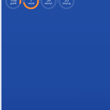
708
7
50
54
:
:
:
дней
часов
минут
секунд