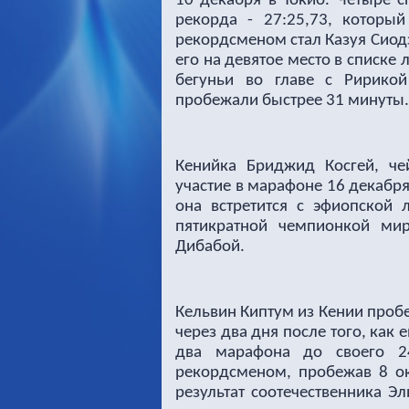
10 декабря в Токио.
Четыре с
рекорда - 27:25,73, которы
рекордсменом стал Казуя Сиодз
его на девятое место в списке
бегуньи во главе с Ририкой
пробежали быстрее 31 минуты.
Кенийка Бриджид Косгей, че
участие в марафоне 16 декабр
она встретится с эфиопской 
пятикратной чемпионкой ми
Дибабой.
Кельвин Киптум из Кении проб
через два дня после того, как
два марафона до своего 2
рекордсменом, пробежав 8 ок
результат соотечественника Э