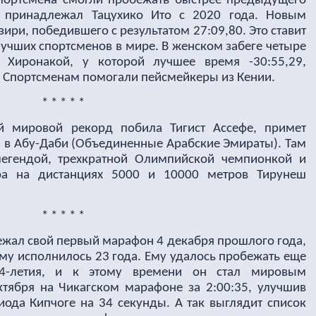
портсмена смогли пробежать быстрее предыдущего
й принадлежал Тацухико Ито с 2020 года. Новым
ири, победившего с результатом 27:09,80. Это ставит
 лучших спортсменов в мире. В женском забеге четыре
 Хиронакой, у которой лучшее время -30:55,29,
 Спортсменам помогали пейсмейкеры из Кении.
* * * * *
й мировой рекорд побила Тигист Ассефе, примет
я в Абу-Даби (Объединенные Арабские Эмираты). Там
легендой, трехкратной Олимпийской чемпионкой и
ра на дистанциях 5000 и 10000 метров Тирунеш
* * * * *
ежал свой первый марафон 4 декабря прошлого года,
 ему исполнилось 23 года. Ему удалось пробежать еще
4-летия, и к этому времени он стал мировым
тября на Чикагском марафоне за 2:00:35, улучшив
лиода Кипчоге на 34 секунды.
А так выглядит список