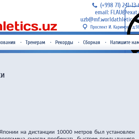
(+998 71) 241-13
email: FLAU@exat.
uzb@mf.worldathletics.o
Проспект И. Каримова д.9
нования
Тренерам
Рекорды
Сборная
Напишите на
ки
понии на дистанции 10000 метров был установлен