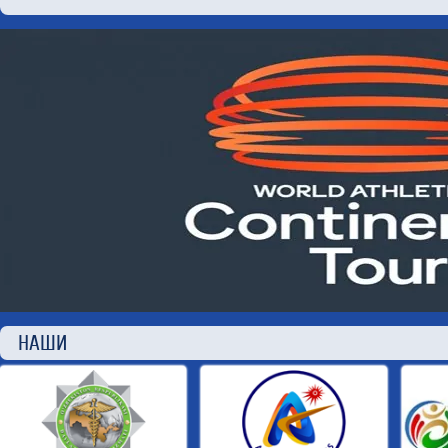
НАШИ П