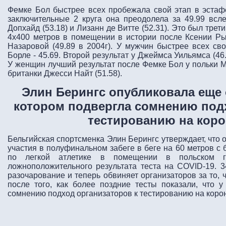
Фемке Бол
быстрее всех пробежала свой этап в эстаф
заключительные 2 круга она преодолела за 49.99 всл
Допхайд
(53.18) и
Лизанн де Витте
(52.31). Это был трет
4х400 метров в помещении в истории после
Ксении Р
Назаровой
(49.89 в 2004г). У мужчин быстрее всех св
Борле
- 45.69. Второй результат у Джеймса Уильямса (46.
У женщин лучший результат после Фемке Бол у польки
М
британки
Джесси Найт
(51.58).
Элин Берингс опубликовала еще 
котором подвергла сомнению под
тестированию на кор
Бельгийская спортсменка Элин Берингс утверждает, что 
участия в полуфинальном забеге в беге на 60 метров с
по легкой атлетике в помещении в польском г
ложноположительного результата теста на COVID-19.
3
разочарование и теперь обвиняет организаторов за то, 
после того, как более поздние тесты показали, что 
сомнению подход организаторов к тестированию на коро