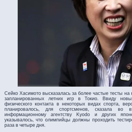
Сейко Хасимото высказалась за более частые тесты на 
запланированных летних игр в Токио. Ввиду новы
физического контакта в некоторых видах спорта, вер
планировалось, для спортсменов, сказала во вт
информационному агентству Kyodo и других япо
указывалось, что олимпийцы должны проходить тестир
раза в четыре дня.