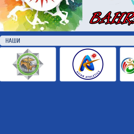
НАШИ П