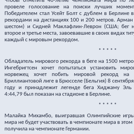
Чтобы отметить 40-летие чемпионата мира по легк
провеле голосование на поиски лучших момент
Победителем стал Усейт Болт с дублем в Берлине 
рекордами на дистанциях 100 и 200 метров. Арман
шестом) и Сидней Маклафлин-Леврон (США; бег н
второе и третье места, завоевавшие в своих видах т
каждый с мировым рекордом.
* * * * *
Обладатель мирового рекорда в беге на 1500 метр
Ингебригтсен хочет попытаться установить мир
норвежец хочет побить мировой рекорд на 
Бриллиантовой лиге в Брюсселе (Бельгия) 8 сентября
году и принадлежит легенде бега Хиджаму Эль Г
4:44,79 был показан на стадионе в Берлине.
* * * * *
Малайка Михамбо, выигравшая Олимпийские игры
мира не будет участвовать в чемпионате мира в этом
получила на чемпионате Германии.