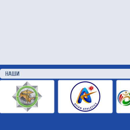
НАШИ П