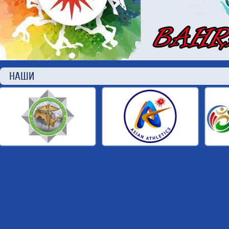
НАШИ П