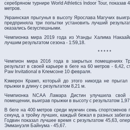
серебряном турнире World Athletics Indoor Tour, показав 
метров.
Украинская прыгунья в высоту Ярослава Магучих выигра
предприняла три попытки установить лучший результат
оказались безуспешными.
Чемпионка мира 2019 года из Уганды Халима Накаай
лучшим результатом сезона - 1:59,18.
* * * * *
Чемпион мира 2016 года в закрытых помещениях Тр
результат в своей карьере в беге на 60 метров - 6,42, 
Paw Invitational в Клемсоне 10 февраля.
Кэмерон Крамп, который до этого никогда не прыгал
прыжки в длину с результатом 8,21 м.
Чемпионка NCAA Ламара Дистин улучшила свой 
помещении, выиграв прыжки в высоту с результатом 1,97
В беге на 400 метров среди мужчин семь спортсменов
секунд, а тройку лучших, каждый бежал в разных забега
Годвин показал лучшее время с результатом 45,63, опе
Эммануэля Байнума - 45,67.