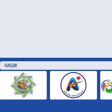
НАШИ П