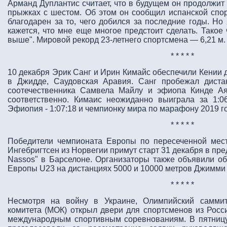
Арманд Дуплантис считает, что в будущем он продолжит
прыжках с шестом. Об этом он сообщил испанской спор
благодарен за то, чего добился за последние годы. Но
кажется, что мне еще многое предстоит сделать. Такое 
выше". Мировой рекорд 23-летнего спортсмена — 6,21 м.
* * * * *
10 декабря Эрик Санг и Ирин Кимайс обеспечили Кении
в Джидде, Саудовская Аравия. Санг пробежал диста
соотечественника Самвела Майлу и эфиопа Кинде Аял
соответственно. Кимаис неожиданно выиграла за 1:06
Эфиопия - 1:07:18 и чемпионку мира по марафону 2019 го
* * * * *
Победители чемпионата Европы по пересеченной мес
Ингебригтсен из Норвегии примут старт 31 декабря в пре
Nassos" в Барселоне. Организаторы также объявили об
Европы U23 на дистанциях 5000 и 10000 метров Джимми
* * * * *
Несмотря на войну в Украине, Олимпийский саммит
комитета (МОК) открыл двери для спортсменов из Росси
международным спортивным соревнованиям. В пятницу