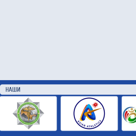
НАШИ П