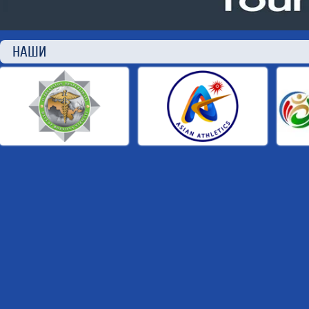
НАШИ П