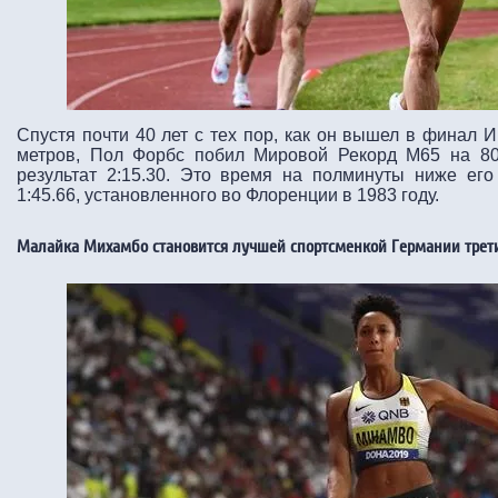
Спустя почти 40 лет с тех пор, как он вышел в финал 
метров, Пол Форбс побил Мировой Рекорд M65 на 80
результат 2:15.30. Это время на полминуты ниже его
1:45.66, установленного во Флоренции в 1983 году.
Малайка Михамбо становится лучшей спортсменкой Германии трет