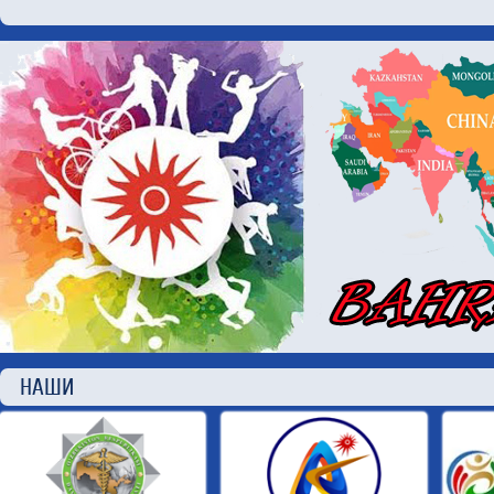
НАШИ П