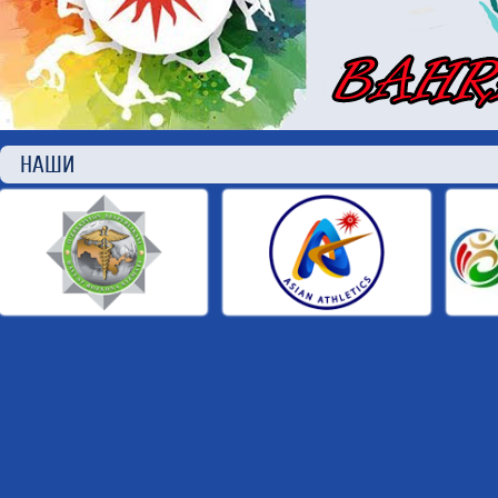
НАШИ П