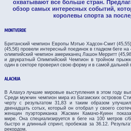
охватывают все больше стран. Предла
обзор самых интересных событий, кот
королевы спорта за посл
MONTVERDE
Британский чемпион Европы Мэтью Хадсон-Смит (45,55
(45,56) провели интересный поединок в гладком беге на
олимпийский чемпион американец Лашон Мерритт (45,9
и двукратный Олимпийский Чемпион в тройном прыжк
один в секторе проверил свою форму и в самой дальней п
ALACHUA
В Алахуэ лучшие мировые выступления в этом году вы
Среди мужчин чемпион мира из Багамских островов Ст
черту с результатом 31,83 и таким образом улучши
двенадцать сотых, который он отобрал у своего сооте
женщин пуэрториканка Жасмин Камачо-Куинн показа
мире. Она специализируется в беге на 100 метров с/б
быстро и длинный спринт, пробежав за 36.12. Резуль
рекордом.